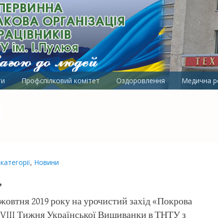
ОРГАНІЗАЦІЯ ПРАЦІВНИКІВ 
ти
Профспілковий комітет
Оздоровлення
Медична ре
категорії
,
Новини
”
жовтня 2019 року на урочистий захід «Покрова
х VIII Тижня Української Вишиванки в ТНТУ з