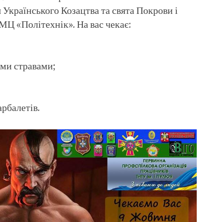
 Українського Козацтва та свята Покрови і
МЦ «Політехнік». На вас чекає:
ими стравами;
арбалетів.