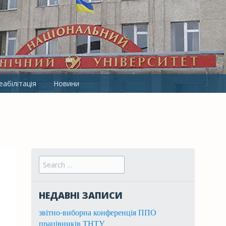
ТНТУ ІМ. І.ПУЛЮЯ
абілітація
Новини
Search for:
НЕДАВНІ ЗАПИСИ
звітно-виборна конференція ППО
працівників ТНТУ