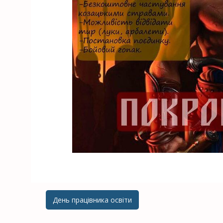
День працівника освіти
Post navigation