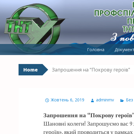
ПЕРВИННА ПРОФСПІЛКОВА 
З повагою до людей
Skip to content
Головна
Докумен
Home
Запрошення на “Покрову героїв”
Жовтень 6, 2019
adminmv
Без 
Запрошення на “Покрову героїв
Шановні колеги! Запрошуємо вас 9 
героїв», який проводиться у рамка