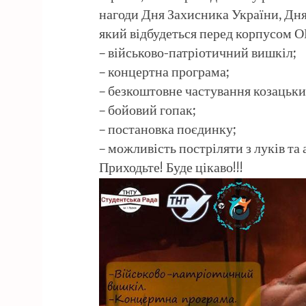
нагоди Дня Захисника України, Дня
який відбудеться перед корпусом О
– військово-патріотичний вишкіл;
– концертна програма;
– безкоштовне частування козацьк
– бойовий гопак;
– постановка поєдинку;
– можливість постріляти з луків та 
Приходьте! Буде цікаво!!!