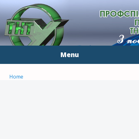
ПЕРВИННА
З повагою до людей
ПРОФСПІЛКОВА
ОРГАНІЗАЦІЯ
Menu
ПРАЦІВНИКІВ ТНТУ ІМ.
Skip to content
І.ПУЛЮЯ
Home