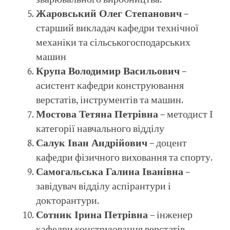
Жаровський Олег Степанович
–
старший викладач кафедри технічної
механіки та сільськогосподарських
машин
Крупа Володимир Васильович
–
асистент кафедри конструювання
верстатів, інструментів та машин.
Мостова Тетяна Петрівна
– методист І
категорії навчального відділу
Салук Іван Андрійович
– доцент
кафедри фізичного виховання та спорту.
Самогальська Галина Іванівна
–
завідувач відділу аспірантури і
докторантури.
Сотник Ірина Петрівна
– інженер
кафедри конструювання верстатів,