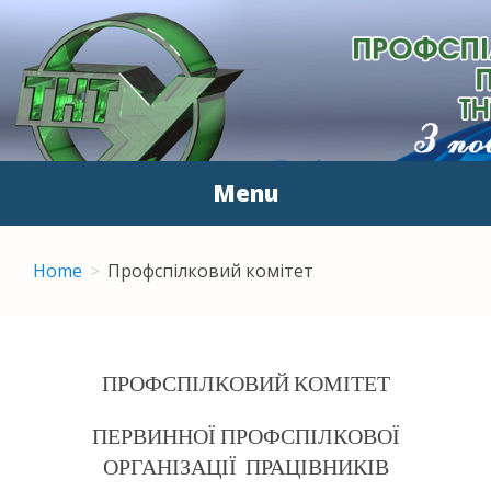
ПЕРВИННА
З повагою до людей
ПРОФСПІЛКОВА
ОРГАНІЗАЦІЯ
Menu
ПРАЦІВНИКІВ ТНТУ ІМ.
Skip to content
І.ПУЛЮЯ
Home
Профспілковий комітет
ПРОФСПІЛКОВИЙ КОМІТЕТ
ПЕРВИННОЇ ПРОФСПІЛКОВОЇ
ОРГАНІЗАЦІЇ ПРАЦІВНИКІВ