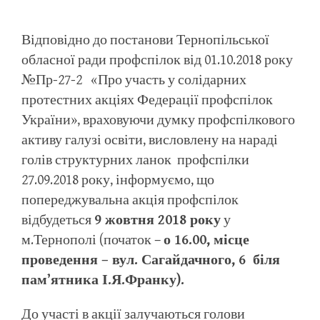
Відповідно до постанови Тернопільської
обласної ради профспілок від 01.10.2018 року
№Пр-27-2 «Про участь у солідарних
протестних акціях Федерації профспілок
України», враховуючи думку профспілкового
активу галузі освіти, висловлену на нараді
голів структурних ланок профспілки
27.09.2018 року, інформуємо, що
попереджувальна акція профспілок
відбудеться
9 жовтня 2018 року
у
м.Тернополі (початок –
о 16.00, місце
проведення – вул. Сагайдачного, 6 біля
пам’ятника І.Я.Франку).
До участі в акції залучаються голови