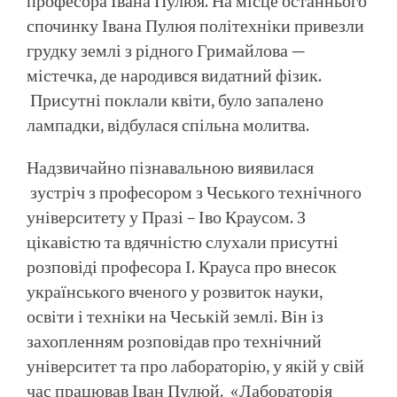
професора Івана Пулюя. На місце останнього
спочинку Івана Пулюя політехніки привезли
грудку землі з рідного Гримайлова —
містечка, де народився видатний фізик.
Присутні поклали квіти, було запалено
лампадки, відбулася спільна молитва.
Надзвичайно пізнавальною виявилася
зустріч з професором з Чеського технічного
університету у Празі – Іво Краусом. З
цікавістю та вдячністю слухали присутні
розповіді професора І. Крауса про внесок
українського вченого у розвиток науки,
освіти і техніки на Чеській землі. Він із
захопленням розповідав про технічний
університет та про лабораторію, у якій у свій
час працював Іван Пулюй. «Лабораторія