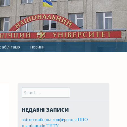
ТНТУ ІМ. І.ПУЛЮЯ
абілітація
Новини
Search for:
НЕДАВНІ ЗАПИСИ
звітно-виборна конференція ППО
працівників ТНТУ