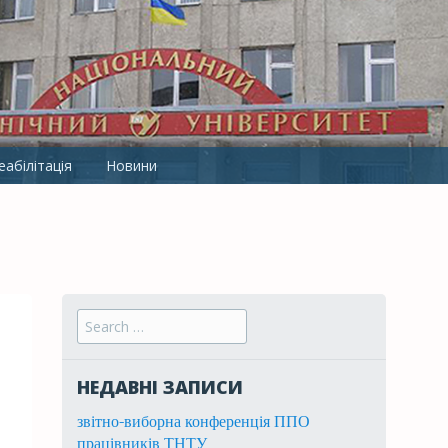
ТНТУ ІМ. І.ПУЛЮЯ
абілітація
Новини
Search for:
НЕДАВНІ ЗАПИСИ
звітно-виборна конференція ППО
працівників ТНТУ