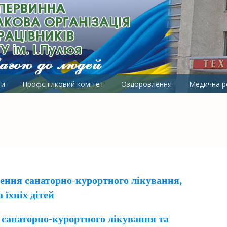
ОРГАНІЗАЦІЯ ПРАЦІВНИКІВ 
ти
Профспілковий комітет
Оздоровлення
Медична ре
нення санаторно-курортного лікування,
 їхніх дітей
я санаторно-курортного лікування та