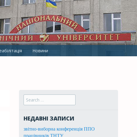
ТНТУ ІМ. І.ПУЛЮЯ
абілітація
Новини
Search for:
НЕДАВНІ ЗАПИСИ
звітно-виборна конференція ППО
працівників ТНТУ