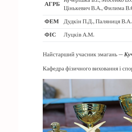
Кучерішка Б.І., Мосейко В.
АГРБ
Цінькевич В.А., Филима В.
ФЕМ
Дудкін П.Д., Паляниця В.А.
ФІС
Луцків А.М.
Найстарший учасник змагань —
Ку
Кафедра фізичного виховання і спо