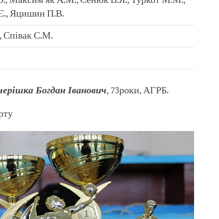
О., Максим’як А.М., Сенюк В.Я., Туркот М.М.,
Є., Яцишин П.В.
, Співак С.М.
черішка Богдан Іванович
, 73роки, АГРБ.
рту