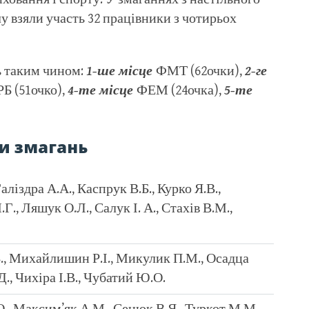
лу взяли участь 32 працівники з чотирьох
ь таким чином:
1-ше місце
ФМТ (62очки),
2-ге
Б (51очко),
4-те місце
ФЕМ (24очка),
5-те
и змагань
аліздра А.А., Каспрук В.Б., Курко Я.В.,
., Ляшук О.Л., Салук І. А., Стахів В.М.,
В., Михайлишин Р.І., Микулик П.М., Осадца
.Д., Чихіра І.В., Чубатий Ю.О.