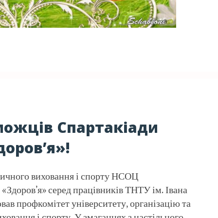
можців Спартакіади
доров’я»!
зичного виховання і спорту НСОЦ
 «Здоров’я» серед працівників ТНТУ ім. Івана
вав профкомітет університету, організацію та
ховання і спорту. У змаганнях з настільного