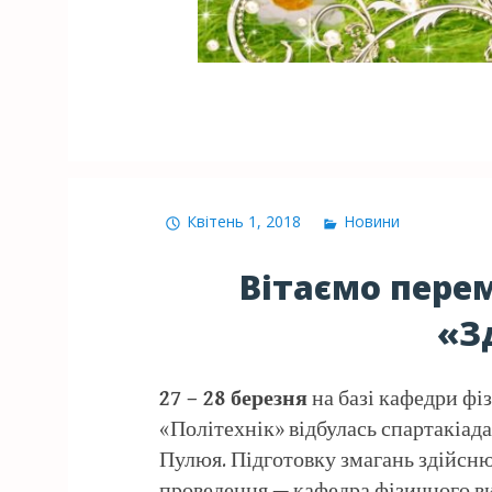
Квітень 1, 2018
Новини
Вітаємо пере
«З
27 – 28 березня
на базі кафедри фі
«Політехнік» відбулась спартакіада
Пулюя. Підготовку змагань здійсню
проведення — кафедра фізичного ви