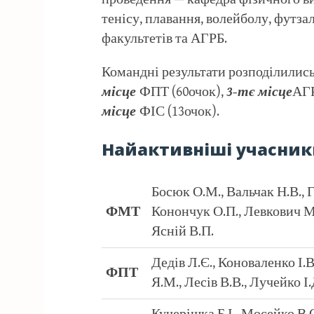
тенісу, плавання, волейболу, футза
факультетів та АГРБ.
Командні результати розподілилис
місце
ФПТ (60очок),
3-тє місце
АГР
місце
ФІС (13очок).
Найактивніші учасник
Босюк О.М., Вальчак Н.В., Г
ФМТ
Конончук О.П., Левкович М.Г
Ясній В.П.
Дедів Л.Є., Коноваленко І.
ФПТ
Я.М., Лесів В.В., Лучейко І