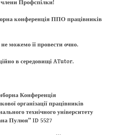
члени Профспілки!
виборна конференція ППО працівників
не можемо її провести очно.
ційно в середовищі ATutor.
виборна Конференція
кової організації працівників
нального технічного університету
ана Пулюя” ID 5527