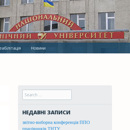
ТНТУ ІМ. І.ПУЛЮЯ
абілітація
Новини
Search for:
НЕДАВНІ ЗАПИСИ
звітно-виборна конференція ППО
працівників ТНТУ