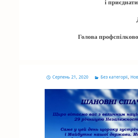
і приєднатис
Голова профспілково
Серпень 21, 2020
Без категорії
,
Но