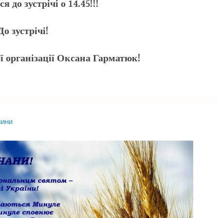
я до зустрічі о 14.45!!!
До зустрічі!
ї організації Оксана Гарматюк!
вини