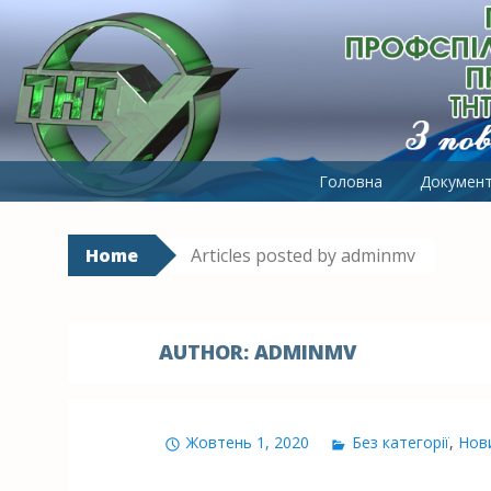
ПЕРВИННА ПРОФСПІЛКОВА 
З повагою до людей
Skip to content
Головна
Докумен
Home
Articles posted by adminmv
AUTHOR:
ADMINMV
Жовтень 1, 2020
Без категорії
,
Нов