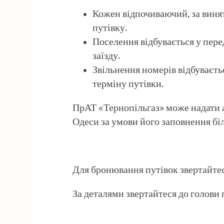
Кожен відпочиваючий, за винят
путівку.
Поселення відбувається у перед
заїзду.
Звільнення номерів відбуваєтьс
терміну путівки.
ПрАТ «Тернопільгаз» може надати а
Одеси за умови його заповнення бі
Для бронювання путівок звертайте
За деталями звертайтеся до голов