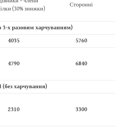
івники – члени
Сторонні
ілки (30% знижки)
3-х разовим харчуванням)
4035
5760
4790
6840
(без харчування)
2310
3300