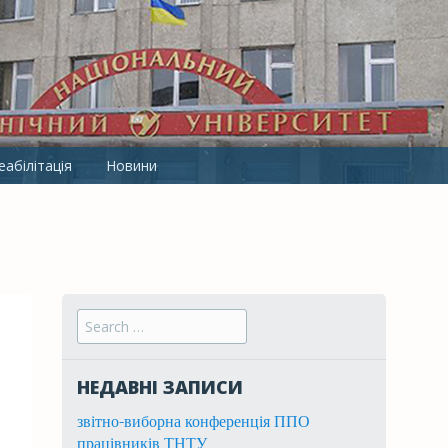
ТНТУ ІМ. І.ПУЛЮЯ
абілітація
Новини
Search for:
НЕДАВНІ ЗАПИСИ
звітно-виборна конференція ППО
працівників ТНТУ