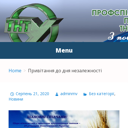
ПЕРВИННА
З повагою до людей
ПРОФСПІЛКОВА
ОРГАНІЗАЦІЯ
Menu
ПРАЦІВНИКІВ ТНТУ ІМ.
Skip to content
І.ПУЛЮЯ
Home
Привітання до дня незалежності
Серпень 21, 2020
adminmv
Без категорії
,
Новини