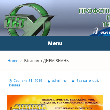
ПЕРВИННА
З повагою до людей
ПРОФСПІЛКОВА
ОРГАНІЗАЦІЯ
Menu
ПРАЦІВНИКІВ ТНТУ ІМ.
Skip to content
І.ПУЛЮЯ
Home
Вітання з ДНЕМ ЗНАНЬ
Серпень 31, 2019
adminmv
Без категорії
,
Новини