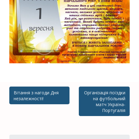
Вітання з нагоди Дня
Організація поїздки
Post navigation
незалежності!
на футбольний
матч Україна-
Португалія