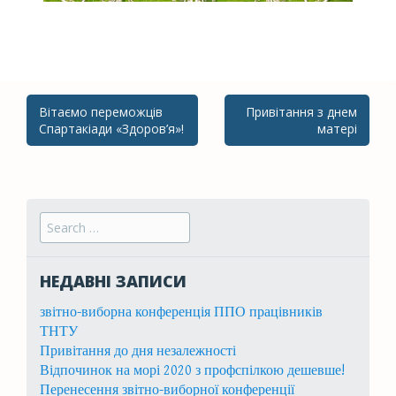
Вітаємо переможців
Привітання з днем
Post navigation
Спартакіади «Здоров’я»!
матері
Search for:
НЕДАВНІ ЗАПИСИ
звітно-виборна конференція ППО працівників
ТНТУ
Привітання до дня незалежності
Відпочинок на морі 2020 з профспілкою дешевше!
Перенесення звітно-виборної конференції