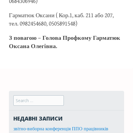
0684306946)
Гарматюк Оксани ( Кор.1, каб. 211 або 207,
тел. 0982454680, 0505891548)
З повагою – Голова Профкому Гарматюк
Оксана Олегівна.
Search for:
НЕДАВНІ ЗАПИСИ
звітно-виборна конференція ППО працівників