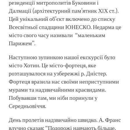
резиденції митрополитів Буковини і
Далмації (архітектурний пам’ятник ХIХ ст.).
Цей унікальний об’єкт включено до списку
Всесвітньої спадщини ЮНЕСКО. Недарма це
місто свого часу називали “маленьким
Парижем”.
Наступною зупинкою нашої екскурсії було
місто Хотин. Це місто-фортеця, яке
розташувалося на узбережжі р. Дністер.
Фортеця вразила нас своїми неприступними
мурами та надзвичайними краєвидами.
Побувавши там, ми ніби поринули у
Середньовіччя.
День пролетів надзвичайно швидко. А. Франс
влучно сказав: “Подорожі навчають більше,