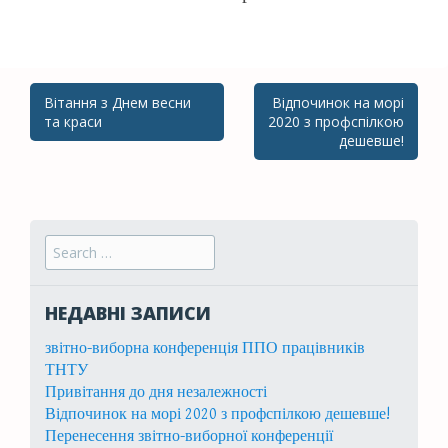
Вітання з Днем весни
Відпочинок на морі
Post navigation
та краси
2020 з профспілкою
дешевше!
Search for:
НЕДАВНІ ЗАПИСИ
звітно-виборна конференція ППО працівників
ТНТУ
Привітання до дня незалежності
Відпочинок на морі 2020 з профспілкою дешевше!
Перенесення звітно-виборної конференції