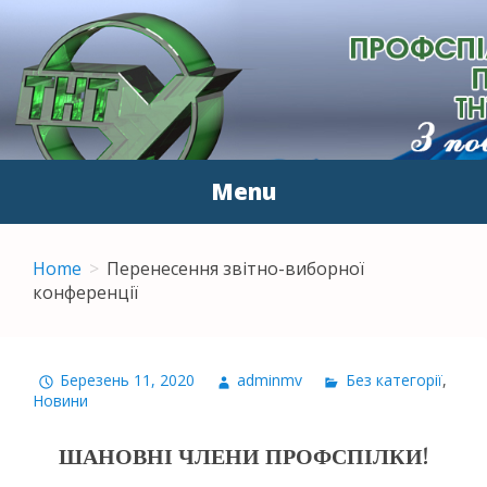
ПЕРВИННА
З повагою до людей
ПРОФСПІЛКОВА
ОРГАНІЗАЦІЯ
Menu
ПРАЦІВНИКІВ ТНТУ ІМ.
Skip to content
І.ПУЛЮЯ
Home
Перенесення звітно-виборної
конференції
Березень 11, 2020
adminmv
Без категорії
,
Новини
ШАНОВНІ ЧЛЕНИ ПРОФСПІЛКИ!