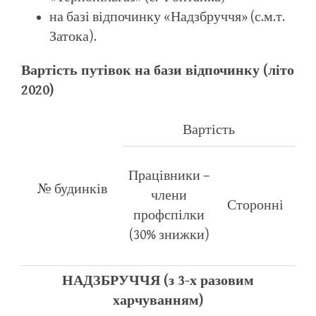
на базі відпочинку «Надзбруччя» (с.м.т.
Затока).
Вартість путівок на бази відпочинку (літо
2020)
Вартість
Працівники –
№ будинків
члени
Сторонні
профспілки
(30% знижки)
НАДЗБРУЧЧЯ (з 3-х разовим
харчуванням)