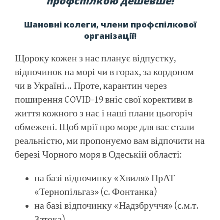
профспілкою дешевше!
Шановні колеги, члени профспілкової
організації!
Щороку кожен з нас планує відпустку,
відпочинок на морі чи в горах, за кордоном
чи в Україні… Проте, карантин через
поширення COVID-19 вніс свої корективи в
життя кожного з нас і наші плани цьогоріч
обмежені. Щоб мрії про море для вас стали
реальністю, ми пропонуємо вам відпочити на
березі Чорного моря в Одеській області:
на базі відпочинку «Хвиля» ПрАТ
«Тернопільгаз» (с. Фонтанка)
на базі відпочинку «Надзбруччя» (с.м.т.
Затока).