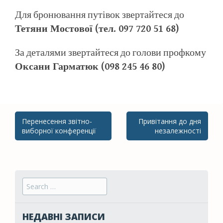
Для бронювання путівок звертайтеся до
Тетяни Мостової (тел. 097 720 51 68)
За деталями звертайтеся до голови профкому
Оксани Гарматюк (098 245 46 80)
Перенесення звітно-
Привітання до дня
Post navigation
виборної конференції
незалежності
Search for:
НЕДАВНІ ЗАПИСИ