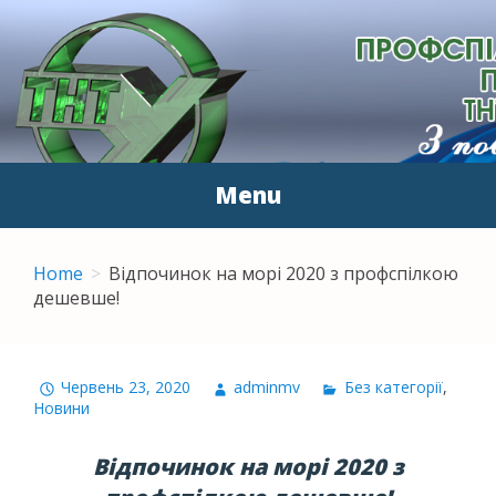
ПЕРВИННА
З повагою до людей
ПРОФСПІЛКОВА
ОРГАНІЗАЦІЯ
Menu
ПРАЦІВНИКІВ ТНТУ ІМ.
Skip to content
І.ПУЛЮЯ
Home
Відпочинок на морі 2020 з профспілкою
дешевше!
Червень 23, 2020
adminmv
Без категорії
,
Новини
Відпочинок на морі 2020 з