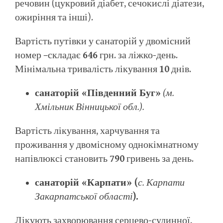
речовин (цукровий діабет, сечокислі діатези,
ожиріння та інші).
Вартість путівки у санаторій у двомісний
номер –складає
646
грн. за ліжко-день.
Мінімальна тривалість лікування
10
днів.
санаторій «Південний Буг»
(м.
Хмільник Вінницької обл.).
Вартість лікування, харчування та
проживання у двомісному однокімнатному
напівлюксі становить
790
гривень за день.
санаторій «Карпати» (
с. Карпати
Закарпатської області
).
Лікують захворювання серцево-судинної,