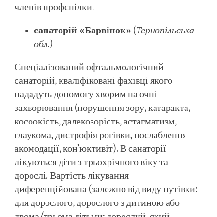
членів профспілки.
санаторій «Барвінок»
(
Тернопільська
обл.)
Спеціалізований офтальмологічний
санаторій, кваліфіковані фахівці якого
нададуть допомогу хворим на очні
захворювання (порушення зору, катаракта,
косоокість, далекозорість, астагматизм,
глаукома, дистрофія рогівки, послаблення
акомодації, кон’юктивіт). В санаторії
лікуються діти з трьохрічного віку та
дорослі. Вартість лікування
диференційована (залежно від виду путівки:
для дорослого, дорослого з дитиною або
двома/трьома дітьми; дорослий, який