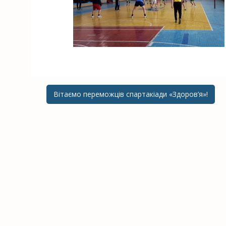
Вітаємо переможців спартакіади «Здоров’я»!
Post navigation