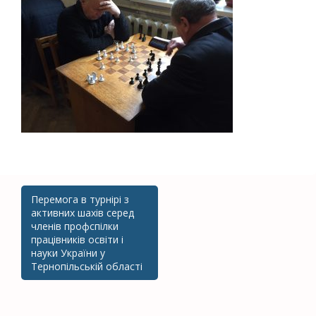
Перемога в турнірі з
Post navigation
активних шахів серед
членів профспілки
працівників освіти і
науки України у
Тернопільській області