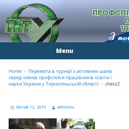
ПЕРВИННА
З повагою до людей
ПРОФСПІЛКОВА
ОРГАНІЗАЦІЯ
Menu
ПРАЦІВНИКІВ ТНТУ ІМ.
Skip to content
І.ПУЛЮЯ
Home
Перемога в турнірі з активних шахів
серед членів профспілки працівників освіти і
науки України у Тернопільській області
chess2
Лютий 12, 2019
adminmv